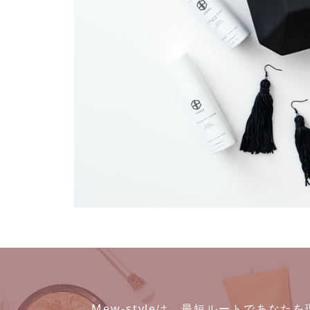
Mew-styleは、最短ルートであな