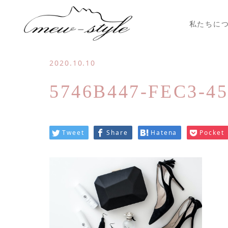
私たちに
2020.10.10
5746B447-FEC3-45
Tweet
Share
Hatena
Pocket