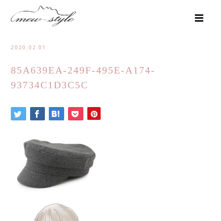
2020.02.01
85A639EA-249F-495E-A174-
93734C1D3C5C