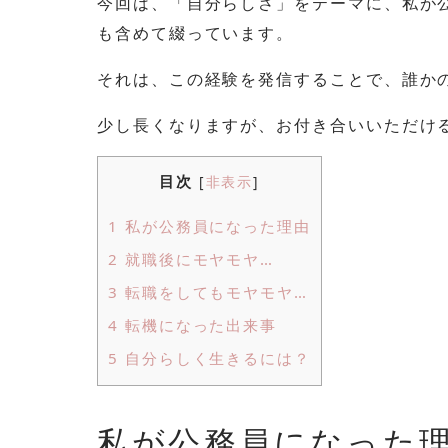
今回は、「自分らしさ」をテーマに、私が
も含めて綴っています。
それは、この経験を発信することで、誰か
少し長くなりますが、お付き合いいただけ
目次
[
非表示
]
1
私が公務員になった理由
2
就職後にモヤモヤ…
3
転職をしてもモヤモヤ…
4
転機になった出来事
5
自分らしく生きるには？
私が公務員になった