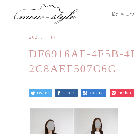
私たちに
2021.11.17
DF6916AF-4F5B-4F
2C8AEF507C6C
Tweet
Share
Hatena
Pocket