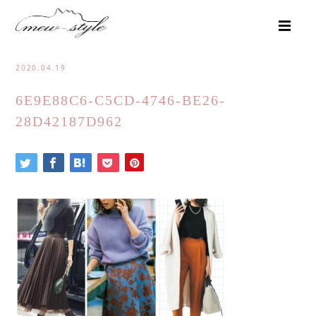
2020.04.19
6E9E88C6-C5CD-4746-BE26-
28D42187D962