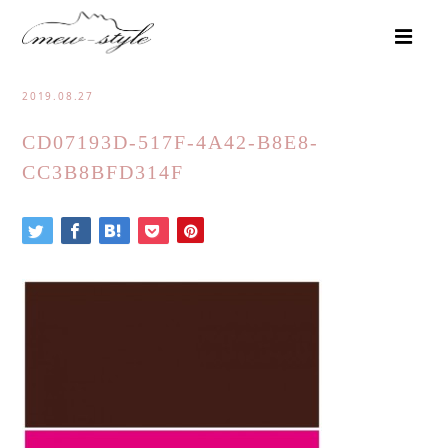
2019.08.27
CD07193D-517F-4A42-B8E8-
CC3B8BFD314F