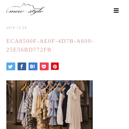
2019.12.20
ECA8500F-AE0F-4D7B-A609-
25E56BD772FB