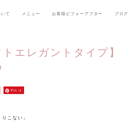
ついて
メニュー
お客様ビフォーアフター
ブログ
フトエレガントタイプ】
の
Pin it
くりこない」