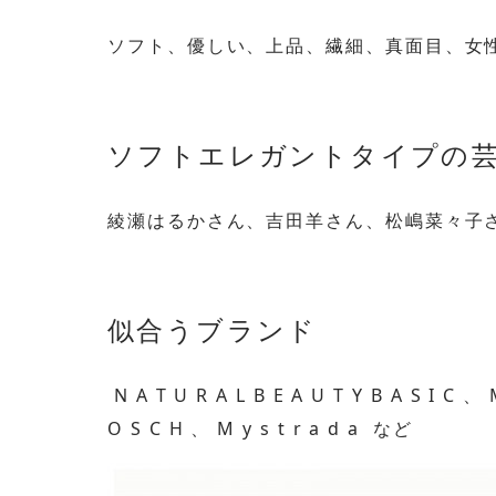
ソフト、優しい、上品、繊細、真面目、女
ソフトエレガントタイプの
綾瀬はるかさん、吉田羊さん、松嶋菜々子
似合うブランド
N A T U R A L B E A U T Y B A S I C 、 
O S C H 、 M y s t r a d a など