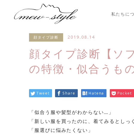
私たちに
2019.08.14
顔タイプ診断
顔タイプ診断【ソ
の特徴・似合うも
Tweet
Share
Hatena
Pocket
「似合う服や髪型がわからない…」
「新しい服を買ったのに、着てみるとしっ
「服選びに悩みたくない」