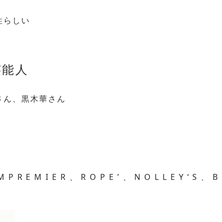
性らしい
芸能人
さん、黒木華さん
M P R E M I E R 、 R O P E ’ 、 N O L L E Y ‘ S 、 B