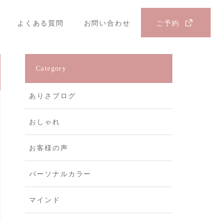
よくある質問
お問い合わせ
ご予約
Category
ありさブログ
おしゃれ
お客様の声
パーソナルカラー
マインド