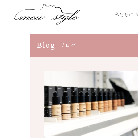
私たちに
Blog
ブログ