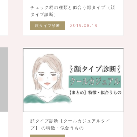
チェック柄の種類と似合う顔タイプ（顔
タイプ診断）
2019.08.19
顔タイプ診断
顔タイプ診断【クールカジュアルタイ
プ】 の特徴・似合うもの